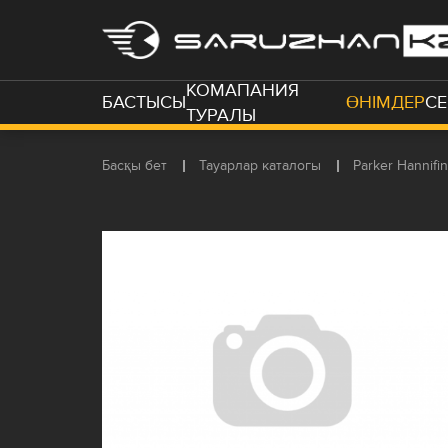
КОМАПАНИЯ
БАСТЫСЫ
ӨНІМДЕР
СЕ
ТУРАЛЫ
Басқы бет
Тауарлар каталогы
Parker Hannifin