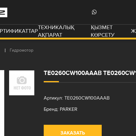
ТЕХНИКАЛЫҚ
ҚЫЗМЕТ
РТИФИКАТТАР
Ж
АҚПАРАТ
КӨРСЕТУ
Гидромотор
TE0260CW100AAAB TE0260CW
Артикул: TE0260CW100AAAB
Бренд: PARKER
ЗАКАЗАТЬ