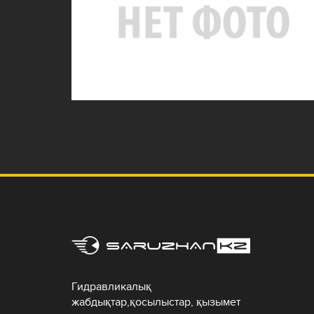
Гидравликалық
жабдықтар,қосылыстар, қызымет