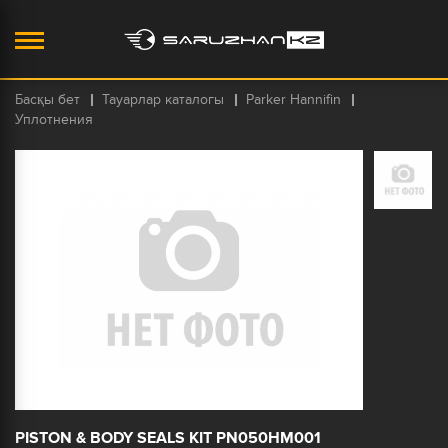
Басқы бет
Тауарлар каталогы
Parker Hannifin
Уплотнения
PISTON & BODY SEALS KIT PN050HM001