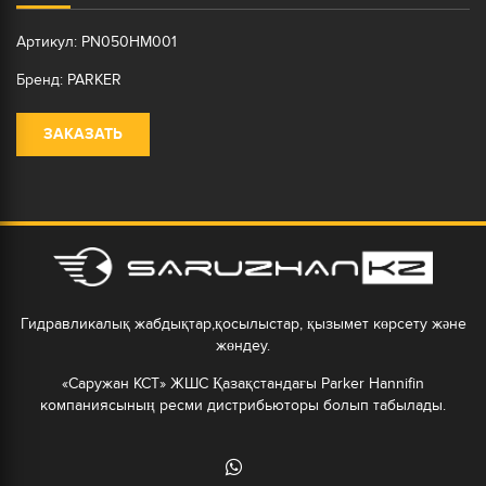
Артикул: PN050HM001
Бренд: PARKER
ЗАКАЗАТЬ
Гидравликалық жабдықтар,қосылыстар, қызымет көрсету және
жөндеу.
«Саружан КСТ» ЖШС Қазақстандағы Parker Hannifin
компаниясының ресми дистрибьюторы болып табылады.